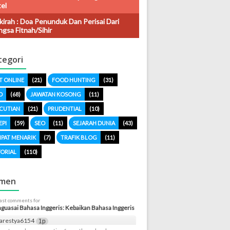
el
kirah : Doa Penunduk Dan Perisai Dari
gsa Fitnah/sihir
tegori
T ONLINE
(21)
FOOD HUNTING
(31)
O
(68)
JAWATAN KOSONG
(11)
CUTIAN
(21)
PRUDENTIAL
(10)
EPI
(59)
SEO
(11)
SEJARAH DUNIA
(43)
PAT MENARIK
(7)
TRAFIK BLOG
(11)
ORIAL
(110)
men
last comments for
uasai Bahasa Inggeris: Kebaikan Bahasa Inggeris
arestya6154
1p