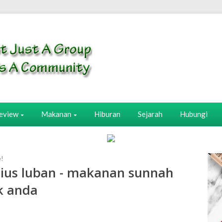
eview
Makanan
Hiburan
Sejarah
Hubungi
e!
-Nius luban - makanan sunnah
k anda