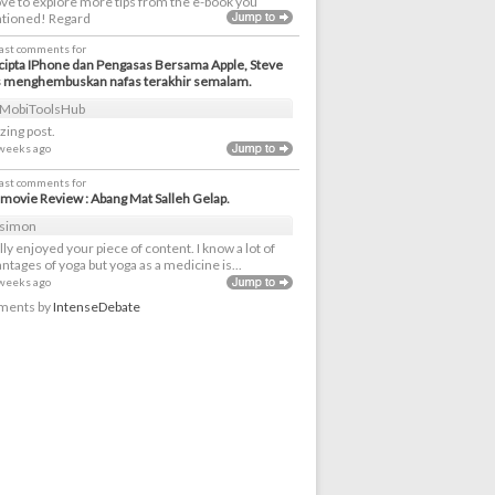
love to explore more tips from the e-book you
tioned! Regard
last comments for
ipta IPhone dan Pengasas Bersama Apple, Steve
s menghembuskan nafas terakhir semalam.
MobiToolsHub
ing post.
 weeks ago
last comments for
movie Review : Abang Mat Salleh Gelap.
simon
ally enjoyed your piece of content. I know a lot of
ntages of yoga but yoga as a medicine is...
 weeks ago
ents by
IntenseDebate