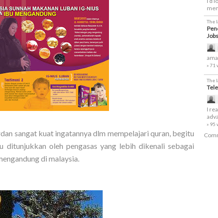
I’d 
men
The 
Penc
Job
amaz
» 71
The 
Tele
I re
adva
» 95
Jordan sangat kuat ingatannya dlm mempelajari quran, begitu
Comm
u ditunjukkan oleh pengasas yang lebih dikenali sebagai
mengandung di malaysia.