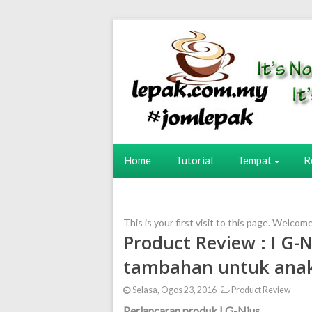
Home
Tutorial
Tempat
R
This is your first visit to this page. Welcom
Product Review : I G
tambahan untuk ana
Selasa, Ogos 23, 2016
Product Review
Perlancaran produk I G-Nius