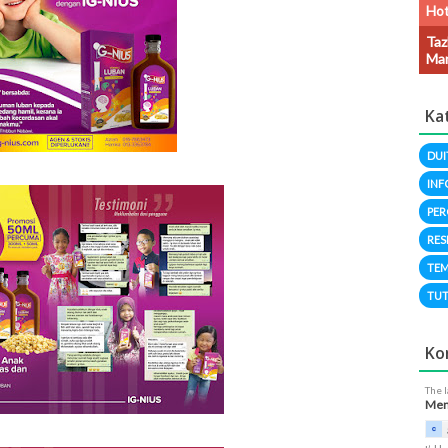
Hot
Taz
Man
Ka
DUI
INF
PER
RES
TEM
TUT
Ko
The 
Meng