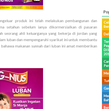
Po
geluar produk ini telah melakukan pembangunan dan
Cel
Be
ama setahun sebelum ianya dikormersialkan di pasaran
ah seorang ahli keluarganya yang bekerja di jordan yang
Del
alam luban dan mempengaruhi syarikat ini untuk membantu
Ter
 bahawa makanan sunnah dari luban ini amat memberikan
Peg
Di 
201
Car
Pe
Men
Tut
Gam
Men
Bah
Ber