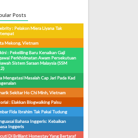
pular Posts
ebrity : Pelakon Miera Liyana Tak
rtempat
ta Mekong, Vietnam
kini : Pekeliling Baru Kenaikan Gaji
awai Perkhidmatan Awam Persekutuan
Bawah Sistem Saraan Malaysia (SSM
2)
a Mengatasi Masalah Cap Jari Pada Kad
ngenalan
arik Sekitar Ho Chi Minh, Vietnam
orial : Elakkan Blogwalking Palsu
bar Fida Ibrahim Tak Pakai Tudung
guasai Bahasa Inggeris: Kebaikan
asa Inggeris
cuti Di Brilliant Homestay Yang Bertaraf