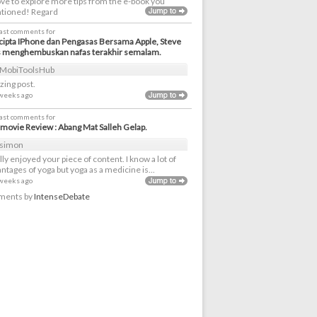
love to explore more tips from the e-book you
tioned! Regard
last comments for
ipta IPhone dan Pengasas Bersama Apple, Steve
s menghembuskan nafas terakhir semalam.
MobiToolsHub
ing post.
 weeks ago
last comments for
movie Review : Abang Mat Salleh Gelap.
simon
ally enjoyed your piece of content. I know a lot of
ntages of yoga but yoga as a medicine is...
 weeks ago
ents by
IntenseDebate