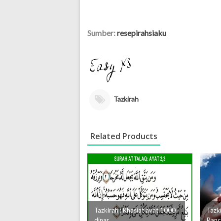
Sumber:
resepirahsiaku
Tazkirah
Related Products
Tazkirah : Khasiat ayat 1000
Tazk
dinar
Ranc