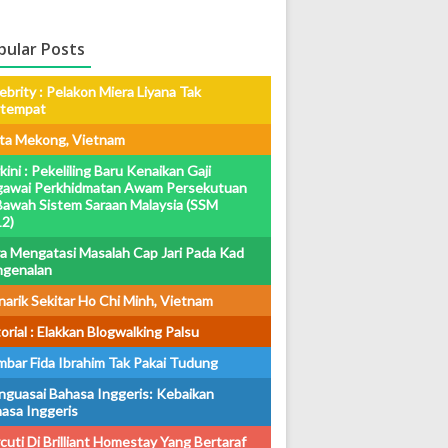
pular Posts
ebrity : Pelakon Miera Liyana Tak
rtempat
ta Mekong, Vietnam
kini : Pekeliling Baru Kenaikan Gaji
awai Perkhidmatan Awam Persekutuan
Bawah Sistem Saraan Malaysia (SSM
2)
a Mengatasi Masalah Cap Jari Pada Kad
ngenalan
arik Sekitar Ho Chi Minh, Vietnam
orial : Elakkan Blogwalking Palsu
bar Fida Ibrahim Tak Pakai Tudung
guasai Bahasa Inggeris: Kebaikan
asa Inggeris
cuti Di Brilliant Homestay Yang Bertaraf