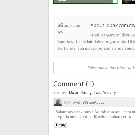
About lepak.com.m
lepak.com.my ini diwuju
kami lawati dan lain-lain dengan anda. D
berkongsi apa jua isu bersama anda semu
Subscribe to this Blog via 
Comment
(
1
)
Sort by:
Date
Rating
Last Activity
unknown
·
651 weeks ago
Salam saya nak tanya Ad tak doa atau cara u
kepada umum untuk dijadikan bahan cerita
Reply