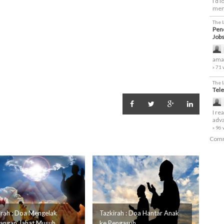
I’d 
men
The 
Penc
Job
amaz
» 71
The 
Tele
I re
adva
» 96
Comm
irah : Doa Mengelak
Tazkirah : Doa Hantar Anak
angan Jahat Musuh
ke Pengasuh