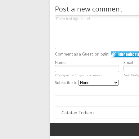
Post a new comment
Comment as a Guest, or login:
Name
Email
Displayed next to your comments.
Not display
Subscribe to
Catatan Terbaru