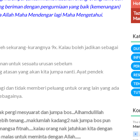
Hot
g beriman dengan pengurniaan yang baik (kemenangan)
Taz
 Allah Maha Mendengar lagi Maha Mengetahui.
Man
Ka
leh sekurang-kurangnya 9x. Kalau boleh jadikan sebagai
DUI
INF
anan untuk sesuatu urusan sebelum
PER
atasan yang akan kita jumpa nanti. Ayat pendek
RES
TEM
dungi dan tidak memberi peluang untuk orang lain yang ada
TUT
sebagainya.
Ko
nak pergi mesyuarat dan jumpa bos...Alhamdulillah
ebih tenang...maklumlah kadang2 nak jumpa bos pun
The 
Meng
ngsa fitnah.....kalau orang nak jatuhkan kita dengan
 malas untuk meminta dengan Allah......