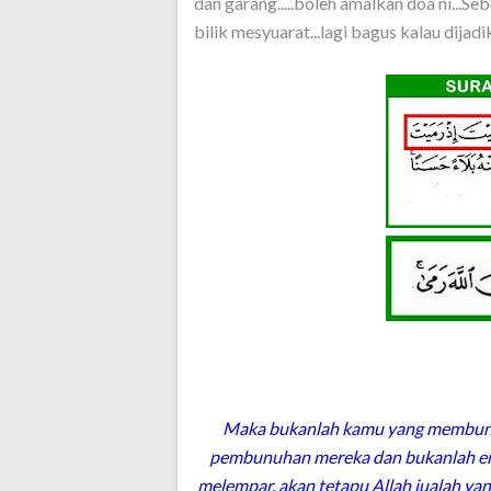
dan garang.....boleh amalkan doa ni...
bilik mesyuarat...lagi bagus kalau dijadik
Maka bukanlah kamu yang membunuh
pembunuhan mereka dan bukanlah e
melempar, akan tetapu Allah jualah y