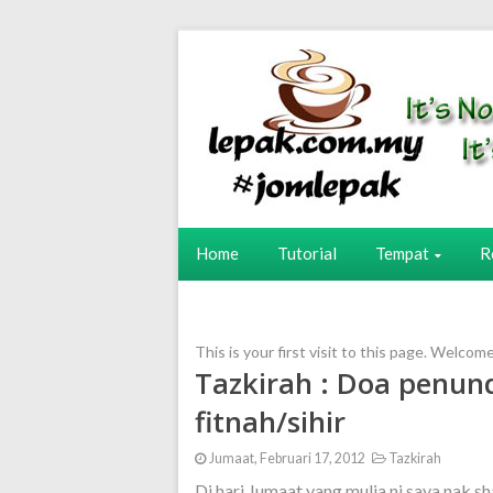
Home
Tutorial
Tempat
R
This is your first visit to this page. Welcom
Tazkirah : Doa penun
fitnah/sihir
Jumaat, Februari 17, 2012
Tazkirah
Di hari Jumaat yang mulia ni saya nak s