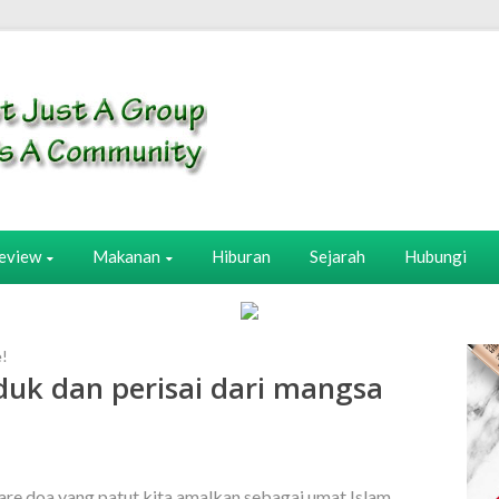
eview
Makanan
Hiburan
Sejarah
Hubungi
e!
duk dan perisai dari mangsa
hare doa yang patut kita amalkan sebagai umat Islam.