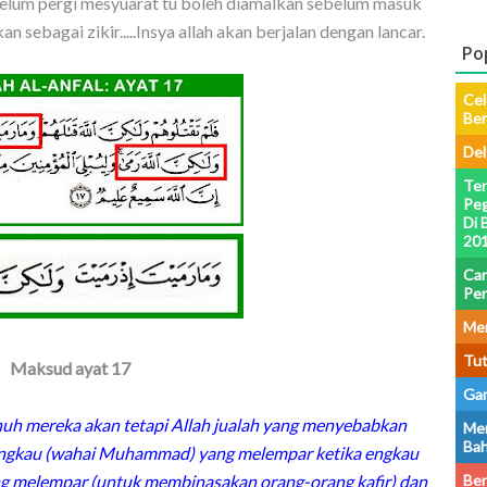
Sebelum pergi mesyuarat tu boleh diamalkan sebelum masuk
an sebagai zikir.....Insya allah akan berjalan dengan lancar.
Po
Cel
Be
Del
Ter
Peg
Di 
201
Car
Pe
Men
Tut
Maksud ayat 17
Gam
 mereka akan tetapi Allah jualah yang menyebabkan
Men
Bah
ngkau (wahai Muhammad) yang melempar ketika engkau
ang melempar (untuk membinasakan orang-orang kafir) dan
Ber