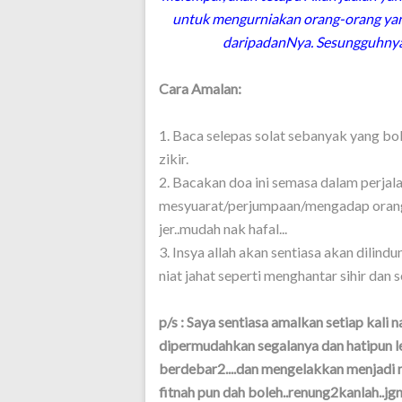
untuk mengurniakan orang-orang yan
daripadanNya. Sesungguhnya
Cara Amalan:
1. Baca selepas solat sebanyak yang bo
zikir.
2. Bacakan doa ini semasa dalam perjal
mesyuarat/perjumpaan/mengadap orang 
jer..mudah nak hafal...
3. Insya allah akan sentiasa akan dilin
niat jahat seperti menghantar sihir dan 
p/s : Saya sentiasa amalkan setiap kali 
dipermudahkan segalanya dan hatipun l
berdebar2....dan mengelakkan menjadi ma
fitnah pun dah boleh..renung2kanlah..jgn