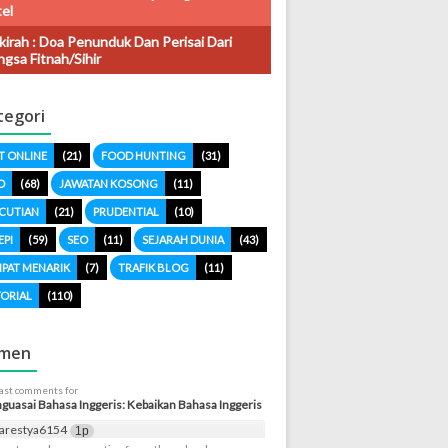
el
kirah : Doa Penunduk Dan Perisai Dari
gsa Fitnah/sihir
tegori
T ONLINE
(21)
FOOD HUNTING
(31)
O
(68)
JAWATAN KOSONG
(11)
CUTIAN
(21)
PRUDENTIAL
(10)
EPI
(59)
SEO
(11)
SEJARAH DUNIA
(43)
PAT MENARIK
(7)
TRAFIK BLOG
(11)
ORIAL
(110)
men
last comments for
uasai Bahasa Inggeris: Kebaikan Bahasa Inggeris
arestya6154
1p