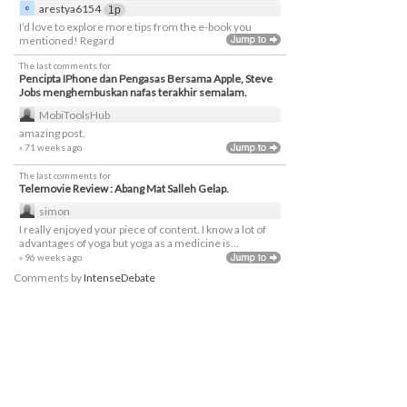
arestya6154
1p
I’d love to explore more tips from the e-book you
mentioned! Regard
The last comments for
Pencipta IPhone dan Pengasas Bersama Apple, Steve
Jobs menghembuskan nafas terakhir semalam.
MobiToolsHub
amazing post.
» 71 weeks ago
The last comments for
Telemovie Review : Abang Mat Salleh Gelap.
simon
I really enjoyed your piece of content. I know a lot of
advantages of yoga but yoga as a medicine is...
» 96 weeks ago
Comments by
IntenseDebate