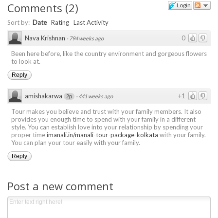
Comments
(
2
)
Login
Sort by:
Date
Rating
Last Activity
Nava Krishnan
0
·
794 weeks ago
Been here before, like the country environment and gorgeous flowers
to look at.
Reply
amishakarwa
+1
·
441 weeks ago
2p
Tour makes you believe and trust with your family members. It also
provides you enough time to spend with your family in a different
style. You can establish love into your relationship by spending your
proper time
imanali.in/manali-tour-package-kolkata
with your family.
You can plan your tour easily with your family.
Reply
Post a new comment