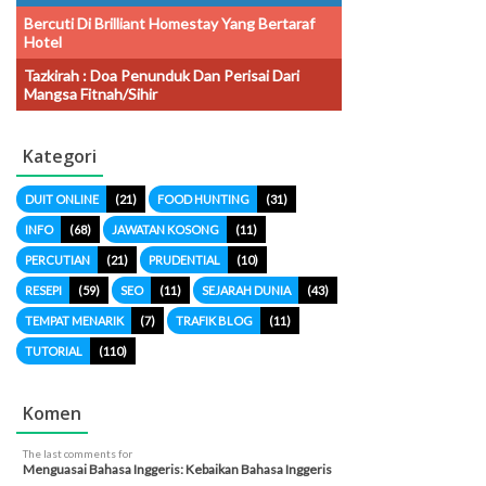
Bercuti Di Brilliant Homestay Yang Bertaraf
Hotel
Tazkirah : Doa Penunduk Dan Perisai Dari
Mangsa Fitnah/sihir
Kategori
DUIT ONLINE
(21)
FOOD HUNTING
(31)
INFO
(68)
JAWATAN KOSONG
(11)
PERCUTIAN
(21)
PRUDENTIAL
(10)
RESEPI
(59)
SEO
(11)
SEJARAH DUNIA
(43)
TEMPAT MENARIK
(7)
TRAFIK BLOG
(11)
TUTORIAL
(110)
Komen
The last comments for
Menguasai Bahasa Inggeris: Kebaikan Bahasa Inggeris