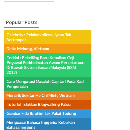
Popular Posts
Celebrity : Pelakon Miera Liyana Tak
Bertempat
Delta Mekong, Vietnam
Terkini : Pekeliling Baru Kenaikan Gaji
Pegawai Perkhidmatan Awam Persekutuan
Di Bawah Sistem Saraan Malaysia (SSM
2012)
Cara Mengatasi Masalah Cap Jari Pada Kad
Pengenalan
Menarik Sekitar Ho Chi Minh, Vietnam
Tutorial : Elakkan Blogwalking Palsu
Gambar Fida Ibrahim Tak Pakai Tudung
Menguasai Bahasa Inggeris: Kebaikan
Bahasa Inggeris