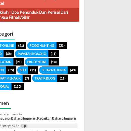
el
kirah : Doa Penunduk Dan Perisai Dari
gsa Fitnah/sihir
tegori
T ONLINE
(21)
FOOD HUNTING
(31)
O
(68)
JAWATAN KOSONG
(11)
CUTIAN
(21)
PRUDENTIAL
(10)
EPI
(59)
SEO
(11)
SEJARAH DUNIA
(43)
PAT MENARIK
(7)
TRAFIK BLOG
(11)
ORIAL
(110)
men
last comments for
uasai Bahasa Inggeris: Kebaikan Bahasa Inggeris
arestya6154
1p