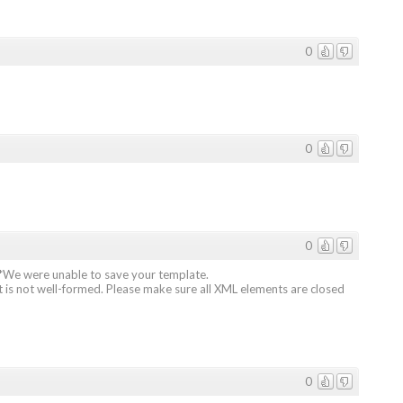
0
0
0
*We were unable to save your template.
t is not well-formed. Please make sure all XML elements are closed
0