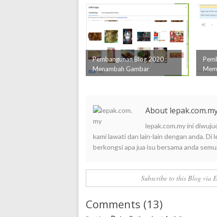
Pembangunan Blog 2020 :
Pemb
Menambah Gambar
Memb
About lepak.com.m
lepak.com.my ini diwuju
kami lawati dan lain-lain dengan anda. D
berkongsi apa jua isu bersama anda semu
Subscribe to this Blog via 
Comments
(
13
)