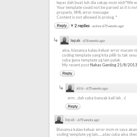
lepas dah buat tuh dia cakap mcm niyh*We w
Your template could not be parsed as it is n
properly. XML error message:
Content is not allowed in prolog. *
2 replies
Reply
·
active 675 weeks ago
lepak
·
676 weeks ago
aina, biasanya kalau keluar error macam 
coding template yang kita pilih tu tak ses
cuba guna template yg lain pulak.
My recent post
Nahas Genting 21/8/2013
Reply
aina
·
675 weeks ago
erm , dah cuba banyak kali lah . :(
Reply
lepak
·
675 weeks ago
Biasanya kalau keluar error mcm ni saya akan
coding template yg lain.....atau cuba aina che