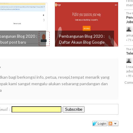
I’d 
men
The 
Penc
Job
amaz
angunan Blog 2020 :
Pembangunan Blog 2020 :
» 71
uat post baru
Daftar Akaun Blog Google
The 
Tele
y
I re
adva
» 95
dkan bagi berkongsi info, petua, resepi,tempat menarik yang
Comm
i lepak kami sangat mengalu-alukan sebarang pandangan dan
a
Email :
Login