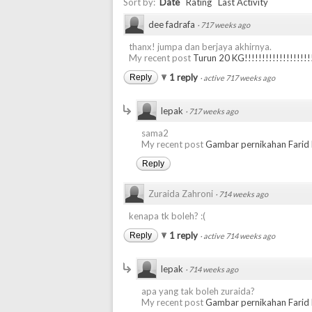
Sort by:
Date
Rating
Last Activity
dee fadrafa
·
717 weeks ago
thanx! jumpa dan berjaya akhirnya.
My recent post
Turun 20 KG!!!!!!!!!!!!!!!!!!!!
1 reply
Reply
·
active 717 weeks ago
lepak
·
717 weeks ago
sama2
My recent post
Gambar pernikahan Farid 
Reply
Zuraida Zahroni
·
714 weeks ago
kenapa tk boleh? :(
1 reply
Reply
·
active 714 weeks ago
lepak
·
714 weeks ago
apa yang tak boleh zuraida?
My recent post
Gambar pernikahan Farid 