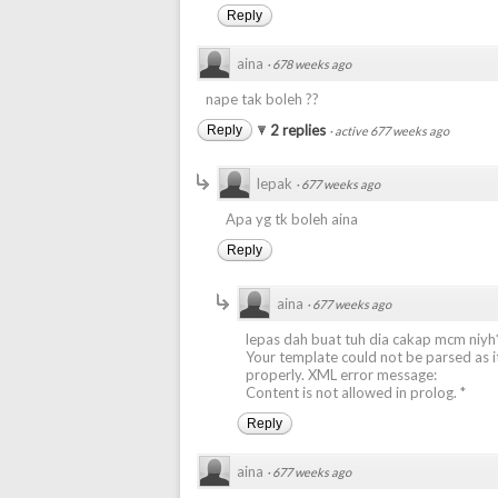
Reply
aina
·
678 weeks ago
nape tak boleh ??
2 replies
Reply
·
active 677 weeks ago
lepak
·
677 weeks ago
Apa yg tk boleh aina
Reply
aina
·
677 weeks ago
lepas dah buat tuh dia cakap mcm niyh
Your template could not be parsed as i
properly. XML error message:
Content is not allowed in prolog. *
Reply
aina
·
677 weeks ago