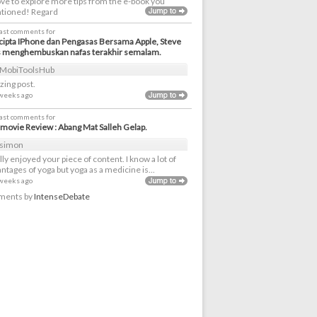
love to explore more tips from the e-book you
tioned! Regard
last comments for
ipta IPhone dan Pengasas Bersama Apple, Steve
s menghembuskan nafas terakhir semalam.
MobiToolsHub
ing post.
 weeks ago
last comments for
movie Review : Abang Mat Salleh Gelap.
simon
ally enjoyed your piece of content. I know a lot of
ntages of yoga but yoga as a medicine is...
 weeks ago
ents by
IntenseDebate