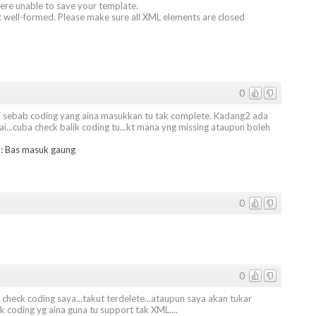
ere unable to save your template.
ot well-formed. Please make sure all XML elements are closed
0
ni sebab coding yang aina masukkan tu tak complete. Kadang2 ada
uai...cuba check balik coding tu...kt mana yng missing ataupun boleh
: Bas masuk gaung
0
0
 check coding saya...takut terdelete...ataupun saya akan tukar
ck coding yg aina guna tu support tak XML....