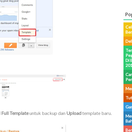
Po
Cel
Be
Del
Ter
Peg
Di 
201
Car
Pe
Men
Tut
Gam
Full Template
untuk backup dan
Upload
template baru.
Men
Bah
Ber