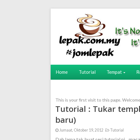
Home
Tutorial
Tempat
R
This is your first visit to this page. Welcom
Tutorial : Tukar templ
baru)
Jumaat, Oktober 19, 2012
Tutorial
Dah lama tak buat sesi tutorial ni....ma