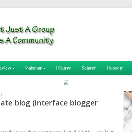
eview
Makanan
Hiburan
Sejarah
Hubungi
e!
ate blog (interface blogger
cam dah lupa plak macammana nak buat tutorial....apa2 pun,