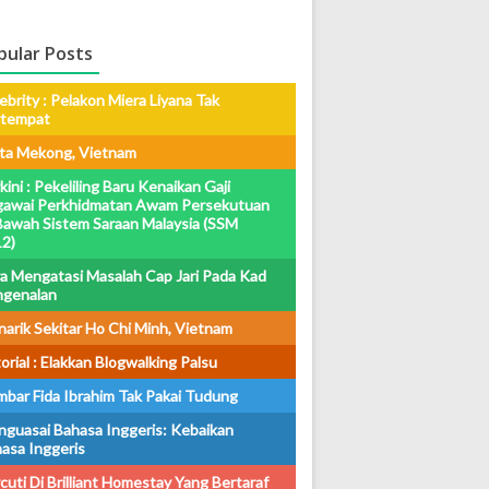
pular Posts
ebrity : Pelakon Miera Liyana Tak
rtempat
ta Mekong, Vietnam
kini : Pekeliling Baru Kenaikan Gaji
awai Perkhidmatan Awam Persekutuan
Bawah Sistem Saraan Malaysia (SSM
2)
a Mengatasi Masalah Cap Jari Pada Kad
ngenalan
arik Sekitar Ho Chi Minh, Vietnam
orial : Elakkan Blogwalking Palsu
bar Fida Ibrahim Tak Pakai Tudung
guasai Bahasa Inggeris: Kebaikan
asa Inggeris
cuti Di Brilliant Homestay Yang Bertaraf