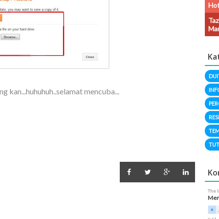
Hot
Taz
Man
Ka
DUI
ang kan...huhuhuh..selamat mencuba...
INF
PER
RES
TEM
TUT
Ko
The 
Meng