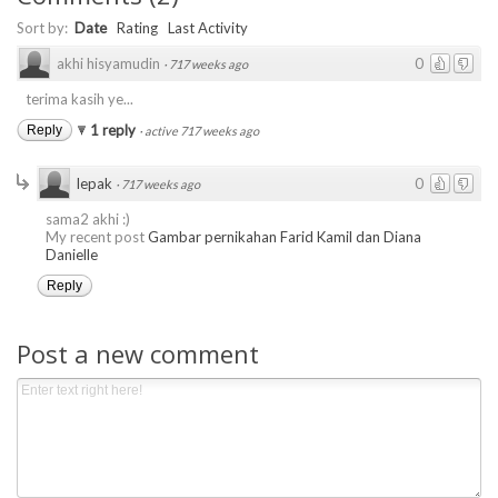
Sort by:
Date
Rating
Last Activity
akhi hisyamudin
0
·
717 weeks ago
terima kasih ye...
1 reply
Reply
·
active 717 weeks ago
lepak
0
·
717 weeks ago
sama2 akhi :)
My recent post
Gambar pernikahan Farid Kamil dan Diana
Danielle
Reply
Post a new comment