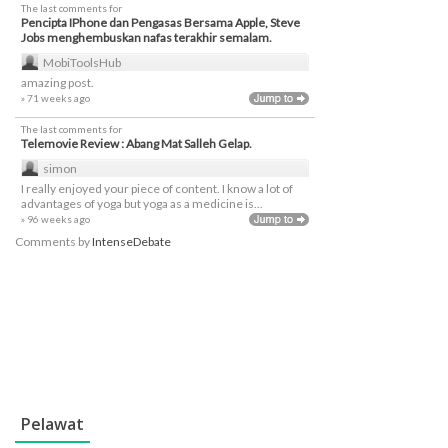
The last comments for
Pencipta IPhone dan Pengasas Bersama Apple, Steve
Jobs menghembuskan nafas terakhir semalam.
MobiToolsHub
amazing post.
» 71 weeks ago
The last comments for
Telemovie Review : Abang Mat Salleh Gelap.
simon
I really enjoyed your piece of content. I know a lot of
advantages of yoga but yoga as a medicine is...
» 96 weeks ago
Comments by
IntenseDebate
Pelawat