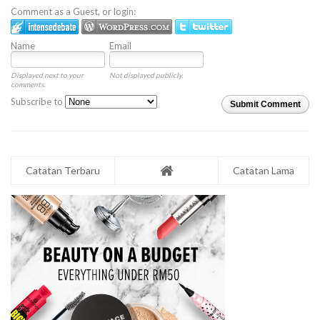
Comment as a Guest, or login:
Name
Email
Displayed next to your
Not displayed publicly.
comments.
Subscribe to
Submit Comment
Catatan Terbaru
Catatan Lama