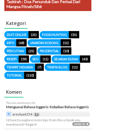
Tazkirah : Doa Penunduk Dan Perisai Dari
Mangsa Fitnah/sihir
Kategori
DUIT ONLINE
(21)
FOOD HUNTING
(31)
INFO
(68)
JAWATAN KOSONG
(11)
PERCUTIAN
(21)
PRUDENTIAL
(10)
RESEPI
(59)
SEO
(11)
SEJARAH DUNIA
(43)
TEMPAT MENARIK
(7)
TRAFIK BLOG
(11)
TUTORIAL
(110)
Komen
The last comments for
Menguasai Bahasa Inggeris: Kebaikan Bahasa Inggeris
arestya6154
1p
I’d love to explore more tips from the e-book you
mentioned! Regard