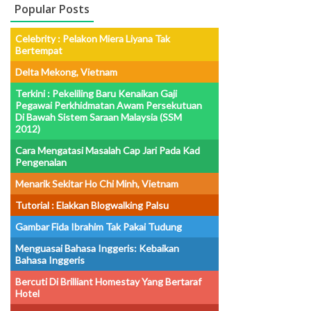
Popular Posts
Celebrity : Pelakon Miera Liyana Tak
Bertempat
Delta Mekong, Vietnam
Terkini : Pekeliling Baru Kenaikan Gaji
Pegawai Perkhidmatan Awam Persekutuan
Di Bawah Sistem Saraan Malaysia (SSM
2012)
Cara Mengatasi Masalah Cap Jari Pada Kad
Pengenalan
Menarik Sekitar Ho Chi Minh, Vietnam
Tutorial : Elakkan Blogwalking Palsu
Gambar Fida Ibrahim Tak Pakai Tudung
Menguasai Bahasa Inggeris: Kebaikan
Bahasa Inggeris
Bercuti Di Brilliant Homestay Yang Bertaraf
Hotel