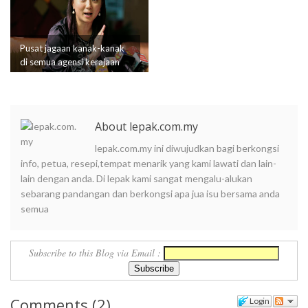
Pusat jagaan kanak-kanak
di semua agensi kerajaan
menjelang 1 Januari 2019
About lepak.com.my
lepak.com.my ini diwujudkan bagi berkongsi
info, petua, resepi,tempat menarik yang kami lawati dan lain-
lain dengan anda. Di lepak kami sangat mengalu-alukan
sebarang pandangan dan berkongsi apa jua isu bersama anda
semua
Subscribe to this Blog via Email :
Comments
(
2
)
Login