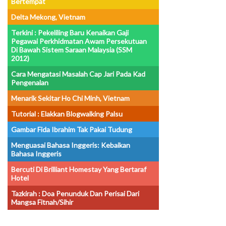
Bertempat
Delta Mekong, Vietnam
Terkini : Pekeliling Baru Kenaikan Gaji
Pegawai Perkhidmatan Awam Persekutuan
Di Bawah Sistem Saraan Malaysia (SSM
2012)
Cara Mengatasi Masalah Cap Jari Pada Kad
Pengenalan
Menarik Sekitar Ho Chi Minh, Vietnam
Tutorial : Elakkan Blogwalking Palsu
Gambar Fida Ibrahim Tak Pakai Tudung
Menguasai Bahasa Inggeris: Kebaikan
Bahasa Inggeris
Bercuti Di Brilliant Homestay Yang Bertaraf
Hotel
Tazkirah : Doa Penunduk Dan Perisai Dari
Mangsa Fitnah/sihir