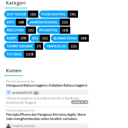
Kategori
DUIT ONLINE
(21)
FOOD HUNTING
(31)
INFO
(68)
JAWATAN KOSONG
(11)
PERCUTIAN
(21)
PRUDENTIAL
(10)
RESEPI
(59)
SEO
(11)
SEJARAH DUNIA
(43)
TEMPAT MENARIK
(7)
TRAFIK BLOG
(11)
TUTORIAL
(110)
Komen
The last comments for
Menguasai Bahasa Inggeris: Kebaikan Bahasa Inggeris
arestya6154
1p
I’d love to explore more tips from the e-book you
mentioned! Regard
The last comments for
Pencipta IPhone dan Pengasas Bersama Apple, Steve
Jobs menghembuskan nafas terakhir semalam.
MobiToolsHub