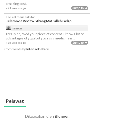
amazing post.
» 71 weeks ago
The last comments for
Telemovie Review : Abang Mat Salleh Gelap.
simon
I really enjoyed your piece of content. I know a lot of
advantages of yoga but yoga as a medicine is...
» 95 weeks ago
Comments by
IntenseDebate
Pelawat
Dikuasakan oleh
Blogger
.