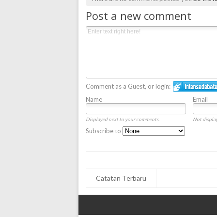
Post a new comment
Comment as a Guest, or login:
Name
Email
Displayed next to your comments.
Not display
Subscribe to
Catatan Terbaru