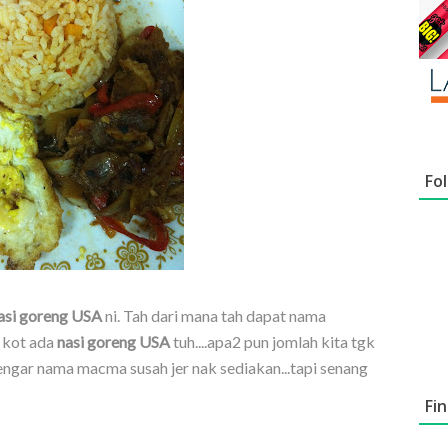
Fo
asi goreng USA
ni. Tah dari mana tah dapat nama
u kot ada
nasi goreng USA
tuh....apa2 pun jomlah kita tgk
engar nama macma susah jer nak sediakan...tapi senang
Fi