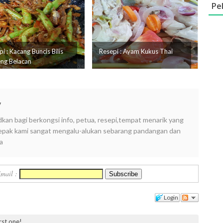
Pe
i : Kacang Buncis Bilis
Resepi : Ayam Kukus Thai
ng Belacan
y
dkan bagi berkongsi info, petua, resepi,tempat menarik yang
i lepak kami sangat mengalu-alukan sebarang pandangan dan
a
Email :
Login
irst one!