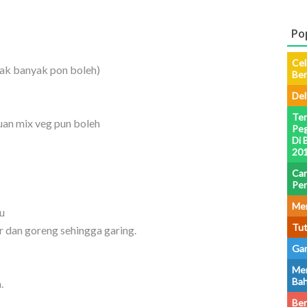
Po
Cel
 nak banyak pon boleh)
Be
Del
Ter
uan mix veg pun boleh
Peg
Di 
201
Car
Pe
Men
u
Tut
r dan goreng sehingga garing.
Gam
Men
Bah
.
Ber