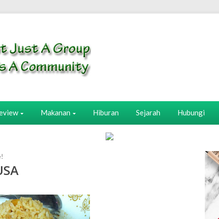
eview
Makanan
Hiburan
Sejarah
Hubungi
e!
USA