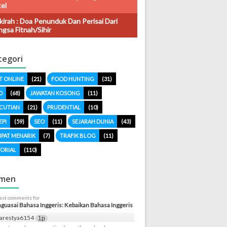
el
kirah : Doa Penunduk Dan Perisai Dari
gsa Fitnah/sihir
tegori
T ONLINE
(21)
FOOD HUNTING
(31)
O
(68)
JAWATAN KOSONG
(11)
CUTIAN
(21)
PRUDENTIAL
(10)
EPI
(59)
SEO
(11)
SEJARAH DUNIA
(43)
PAT MENARIK
(7)
TRAFIK BLOG
(11)
ORIAL
(110)
men
last comments for
uasai Bahasa Inggeris: Kebaikan Bahasa Inggeris
arestya6154
1p