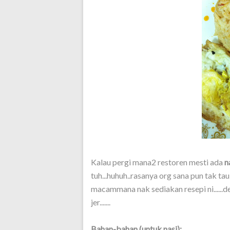
Kalau pergi mana2 restoren mesti ada
n
tuh...huhuh..rasanya org sana pun tak ta
macammana nak sediakan resepi ni......d
jer.......
Bahan-bahan (untuk nasi):