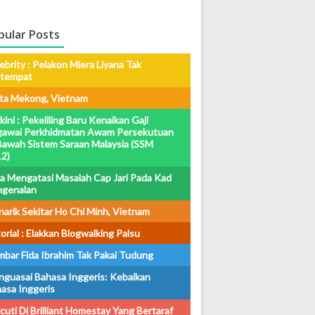
pular Posts
ebrity : Pelakon Miera Liyana Tak
rtempat
ta Mekong, Vietnam
kini : Pekeliling Baru Kenaikan Gaji
awai Perkhidmatan Awam Persekutuan
Bawah Sistem Saraan Malaysia (SSM
2)
a Mengatasi Masalah Cap Jari Pada Kad
ngenalan
arik Sekitar Ho Chi Minh, Vietnam
orial : Elakkan Blogwalking Palsu
bar Fida Ibrahim Tak Pakai Tudung
guasai Bahasa Inggeris: Kebaikan
asa Inggeris
cuti Di Brilliant Homestay Yang Bertaraf