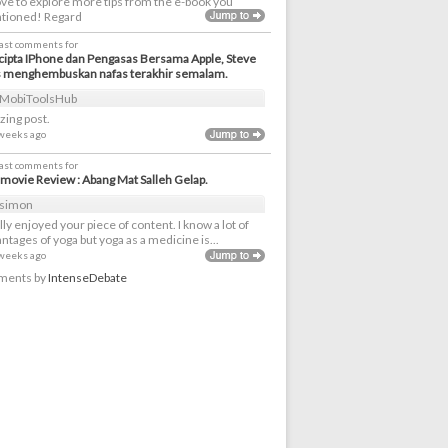
love to explore more tips from the e-book you
tioned! Regard
last comments for
ipta IPhone dan Pengasas Bersama Apple, Steve
s menghembuskan nafas terakhir semalam.
MobiToolsHub
ing post.
 weeks ago
last comments for
movie Review : Abang Mat Salleh Gelap.
simon
ally enjoyed your piece of content. I know a lot of
ntages of yoga but yoga as a medicine is...
 weeks ago
ents by
IntenseDebate