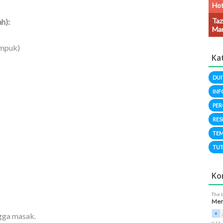
Hot
Taz
h):
Man
empuk)
Ka
DUI
INF
PER
RES
TEM
TUT
Ko
The 
Meng
ngga masak.