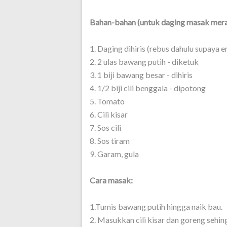
Bahan-bahan (untuk daging masak mera
1. Daging dihiris (rebus dahulu supaya 
2. 2 ulas bawang putih - diketuk
3. 1 biji bawang besar - dihiris
4. 1/2 biji cili benggala - dipotong
5. Tomato
6. Cili kisar
7. Sos cili
8. Sos tiram
9. Garam, gula
Cara masak:
1.Tumis bawang putih hingga naik bau.
2. Masukkan cili kisar dan goreng sehi