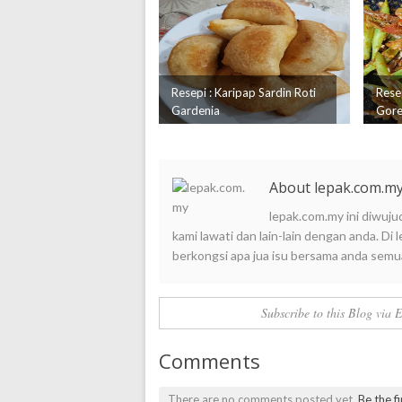
Resepi : Karipap Sardin Roti
Resep
Gardenia
Gore
About lepak.com.m
lepak.com.my ini diwuju
kami lawati dan lain-lain dengan anda. D
berkongsi apa jua isu bersama anda semu
Subscribe to this Blog via 
Comments
There are no comments posted yet.
Be the f