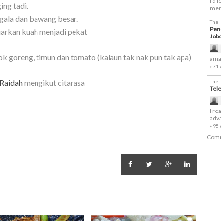
I’d 
ing tadi.
men
nggala dan bawang besar.
The 
Penc
biarkan kuah menjadi pekat
Job
k goreng, timun dan tomato (kalaun tak nak pun tak apa)
amaz
» 71
 Raidah
mengikut citarasa
The 
Tele
I re
adva
» 95
Comm