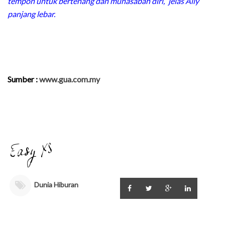
tempoh untuk bertenang dan muhasabah diri,” jelas Ally
panjang lebar.
Sumber :
www.gua.com.my
Dunia Hiburan