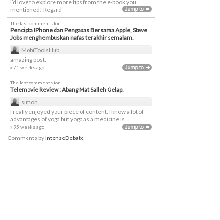
I’d love to explore more tips from the e-book you
mentioned! Regard
The last comments for
Pencipta IPhone dan Pengasas Bersama Apple, Steve
Jobs menghembuskan nafas terakhir semalam.
MobiToolsHub
amazing post.
» 71 weeks ago
The last comments for
Telemovie Review : Abang Mat Salleh Gelap.
simon
I really enjoyed your piece of content. I know a lot of
advantages of yoga but yoga as a medicine is...
» 95 weeks ago
Comments by
IntenseDebate