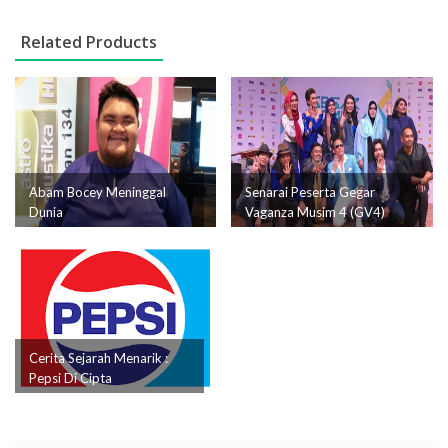
Related Products
Abam Bocey Meninggal
Senarai Peserta Gegar
Dunia
Vaganza Musim 4 (GV4)
Cerita Sejarah Menarik :
Pepsi Di Cipta