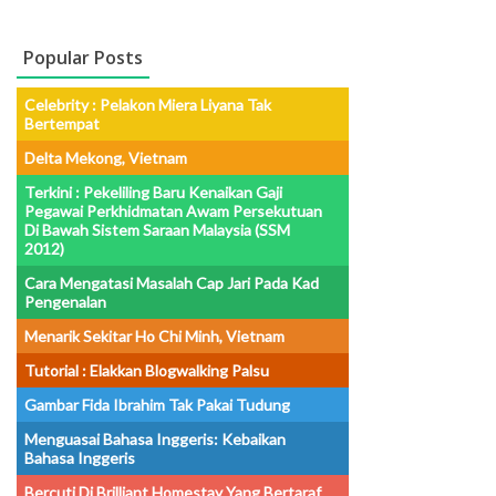
Popular Posts
Celebrity : Pelakon Miera Liyana Tak
Bertempat
Delta Mekong, Vietnam
Terkini : Pekeliling Baru Kenaikan Gaji
Pegawai Perkhidmatan Awam Persekutuan
Di Bawah Sistem Saraan Malaysia (SSM
2012)
Cara Mengatasi Masalah Cap Jari Pada Kad
Pengenalan
Menarik Sekitar Ho Chi Minh, Vietnam
Tutorial : Elakkan Blogwalking Palsu
Gambar Fida Ibrahim Tak Pakai Tudung
Menguasai Bahasa Inggeris: Kebaikan
Bahasa Inggeris
Bercuti Di Brilliant Homestay Yang Bertaraf