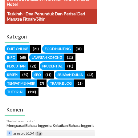
Hotel
Tazkirah : Doa Penunduk Dan Perisai Dari
Mangsa Fitnah/sihir
Kategori
DUIT ONLINE
(21)
FOOD HUNTING
(31)
INFO
(68)
JAWATAN KOSONG
(11)
PERCUTIAN
(21)
PRUDENTIAL
(10)
RESEPI
(59)
SEO
(11)
SEJARAH DUNIA
(43)
TEMPAT MENARIK
(7)
TRAFIK BLOG
(11)
TUTORIAL
(110)
Komen
The last comments for
Menguasai Bahasa Inggeris: Kebaikan Bahasa Inggeris
arestya6154
1p