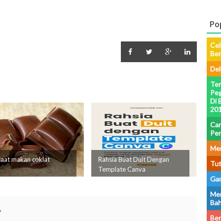
Po
Cel
Be
Del
Ter
Peg
Di 
201
Car
Pe
Men
aat makan coklat
Rahsia Buat Duit Dengan
Tut
Template Canva
Gam
Men
Bah
y
Ber