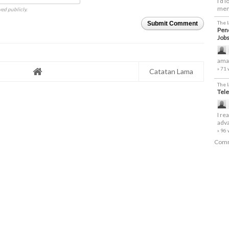
I’d 
men
ed publicly.
The 
Submit Comment
Penc
Job
amaz
» 71
Catatan Lama
The 
Tele
I re
adva
» 96
Comm