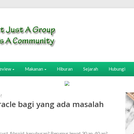
eview
Makanan
Hiburan
Sejarah
Hubungi
e!
racle bagi yang ada masalah
yst, fibroid, kesuburan? Berumur lewat 30 an, 40 an?