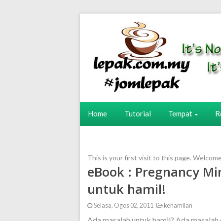
Home
Tutorial
Tempat
R
This is your first visit to this page. Welcom
eBook : Pregnancy Mi
untuk hamil!
Selasa, Ogos 02, 2011
kehamilan
Ada masalah untuk hamil? Ada masalah c