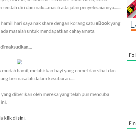
 rendah diri dan malu....masih ada jalan penyelesaiannya.......
hamil, hari saya nak share dengan korang satu
eBook
yang
ada masalah untuk mendapatkan cahayamata.
 dimaksudkan....
Fo
mudah hamil, melahirkan bayi yang comel dan sihat dan
ng bermasalah dalam kesuburan......
 yang diberikan oleh mereka yang telah pun mencuba
ini.
la
klik di sini
.
Fi