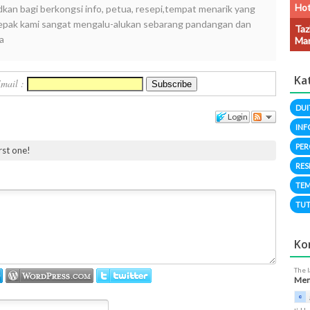
Hot
dkan bagi berkongsi info, petua, resepi,tempat menarik yang
i lepak kami sangat mengalu-alukan sebarang pandangan dan
Taz
a
Man
Ka
Email :
DUI
Login
INF
PER
irst one!
RES
TEM
TUT
Ko
The 
Meng