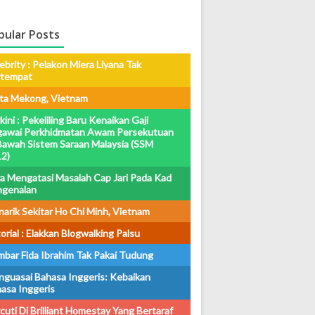
pular Posts
ebrity : Pelakon Miera Liyana Tak
rtempat
ta Mekong, Vietnam
kini : Pekeliling Baru Kenaikan Gaji
awai Perkhidmatan Awam Persekutuan
Bawah Sistem Saraan Malaysia (SSM
2)
a Mengatasi Masalah Cap Jari Pada Kad
ngenalan
arik Sekitar Ho Chi Minh, Vietnam
orial : Elakkan Blogwalking Palsu
bar Fida Ibrahim Tak Pakai Tudung
guasai Bahasa Inggeris: Kebaikan
asa Inggeris
cuti Di Brilliant Homestay Yang Bertaraf