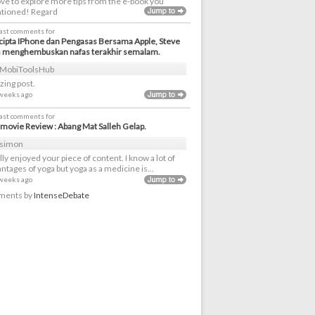
love to explore more tips from the e-book you
tioned! Regard
last comments for
ipta IPhone dan Pengasas Bersama Apple, Steve
s menghembuskan nafas terakhir semalam.
MobiToolsHub
ing post.
 weeks ago
last comments for
movie Review : Abang Mat Salleh Gelap.
simon
ally enjoyed your piece of content. I know a lot of
ntages of yoga but yoga as a medicine is...
 weeks ago
ents by
IntenseDebate