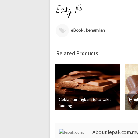
eBook
,
kehamilan
Related Products
Coklat kurangkan risiko sakit
Manf
jantung
About lepak.com.m