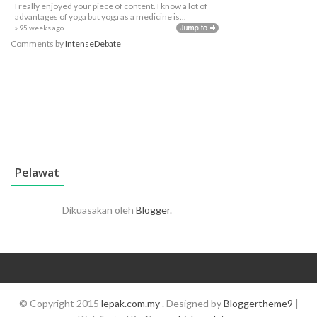
I really enjoyed your piece of content. I know a lot of
advantages of yoga but yoga as a medicine is...
» 95 weeks ago
Comments by
IntenseDebate
Pelawat
Dikuasakan oleh
Blogger
.
© Copyright 2015
lepak.com.my
. Designed by
Bloggertheme9
|