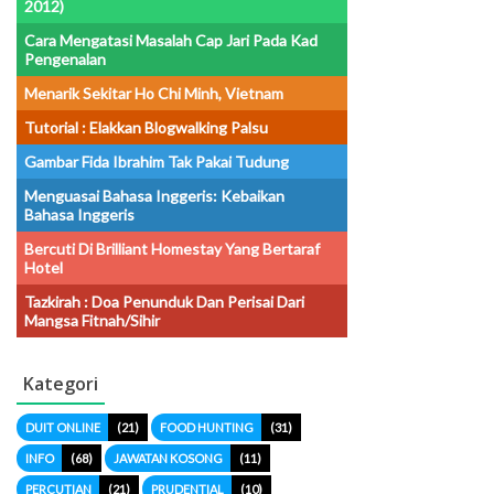
2012)
Cara Mengatasi Masalah Cap Jari Pada Kad
Pengenalan
Menarik Sekitar Ho Chi Minh, Vietnam
Tutorial : Elakkan Blogwalking Palsu
Gambar Fida Ibrahim Tak Pakai Tudung
Menguasai Bahasa Inggeris: Kebaikan
Bahasa Inggeris
Bercuti Di Brilliant Homestay Yang Bertaraf
Hotel
Tazkirah : Doa Penunduk Dan Perisai Dari
Mangsa Fitnah/sihir
Kategori
DUIT ONLINE
(21)
FOOD HUNTING
(31)
INFO
(68)
JAWATAN KOSONG
(11)
PERCUTIAN
(21)
PRUDENTIAL
(10)