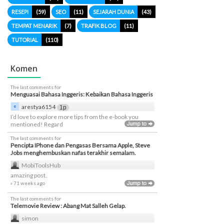
RESEPI
(59)
SEO
(11)
SEJARAH DUNIA
(43)
TEMPAT MENARIK
(7)
TRAFIK BLOG
(11)
TUTORIAL
(110)
Komen
The last comments for
Menguasai Bahasa Inggeris: Kebaikan Bahasa Inggeris
arestya6154
1p
I’d love to explore more tips from the e-book you
mentioned! Regard
The last comments for
Pencipta IPhone dan Pengasas Bersama Apple, Steve
Jobs menghembuskan nafas terakhir semalam.
MobiToolsHub
amazing post.
» 71 weeks ago
The last comments for
Telemovie Review : Abang Mat Salleh Gelap.
simon