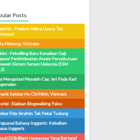
pular Posts
ebrity : Pelakon Miera Liyana Tak
rtempat
ta Mekong, Vietnam
kini : Pekeliling Baru Kenaikan Gaji
awai Perkhidmatan Awam Persekutuan
Bawah Sistem Saraan Malaysia (SSM
2)
a Mengatasi Masalah Cap Jari Pada Kad
ngenalan
arik Sekitar Ho Chi Minh, Vietnam
orial : Elakkan Blogwalking Palsu
bar Fida Ibrahim Tak Pakai Tudung
guasai Bahasa Inggeris: Kebaikan
asa Inggeris
cuti Di Brilliant Homestay Yang Bertaraf