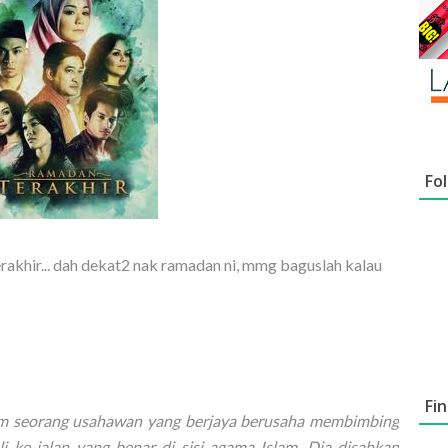
Fo
akhir... dah dekat2 nak ramadan ni, mmg baguslah kalau
Fi
m seorang usahawan yang berjaya berusaha membimbing
i ke jalan yang benar di sisi agama Islam. Dia disahkan