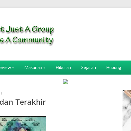
eview
Makanan
Hiburan
Sejarah
Hubungi
e!
dan Terakhir