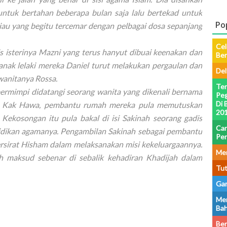
tuk bertahan beberapa bulan saja lalu bertekad untuk
Po
au yang begitu tercemar dengan pelbagai dosa sepanjang
Cel
s isterinya Mazni yang terus hanyut dibuai keenakan dan
Be
anak lelaki mereka Daniel turut melakukan pergaulan dan
Del
wanitanya Rossa.
Ter
ermimpi didatangi seorang wanita yang dikenali bernama
Peg
Di 
ia. Kak Hawa, pembantu rumah mereka pula memutuskan
201
ekosongan itu pula bakal di isi Sakinah seorang gadis
Car
idikan agamanya. Pengambilan Sakinah sebagai pembantu
Pe
ersirat Hisham dalam melaksanakan misi kekeluargaannya.
Men
h maksud sebenar di sebalik kehadiran Khadijah dalam
Tut
Gam
Men
Bah
Ber