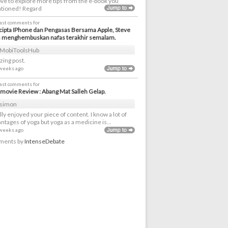
love to explore more tips from the e-book you
tioned! Regard
last comments for
ipta IPhone dan Pengasas Bersama Apple, Steve
s menghembuskan nafas terakhir semalam.
MobiToolsHub
ing post.
 weeks ago
last comments for
movie Review : Abang Mat Salleh Gelap.
simon
ally enjoyed your piece of content. I know a lot of
ntages of yoga but yoga as a medicine is...
 weeks ago
ents by
IntenseDebate