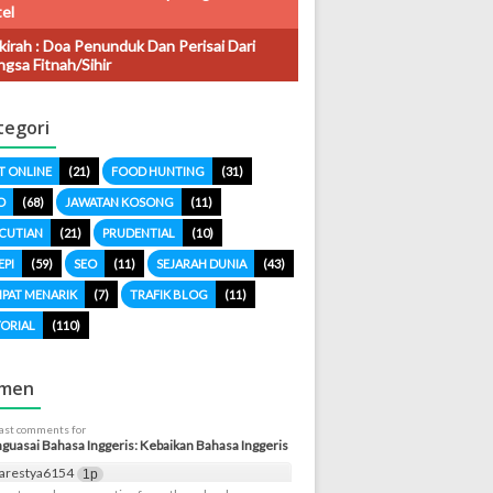
el
kirah : Doa Penunduk Dan Perisai Dari
gsa Fitnah/sihir
tegori
T ONLINE
(21)
FOOD HUNTING
(31)
O
(68)
JAWATAN KOSONG
(11)
CUTIAN
(21)
PRUDENTIAL
(10)
EPI
(59)
SEO
(11)
SEJARAH DUNIA
(43)
PAT MENARIK
(7)
TRAFIK BLOG
(11)
ORIAL
(110)
men
last comments for
uasai Bahasa Inggeris: Kebaikan Bahasa Inggeris
arestya6154
1p