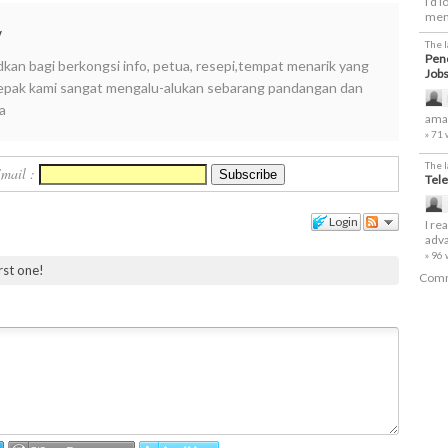
I’d 
men
y
The 
Penc
dkan bagi berkongsi info, petua, resepi,tempat menarik yang
Job
i lepak kami sangat mengalu-alukan sebarang pandangan dan
a
amaz
» 71
The 
Email :
Tele
Login
I re
adva
» 96
irst one!
Comm