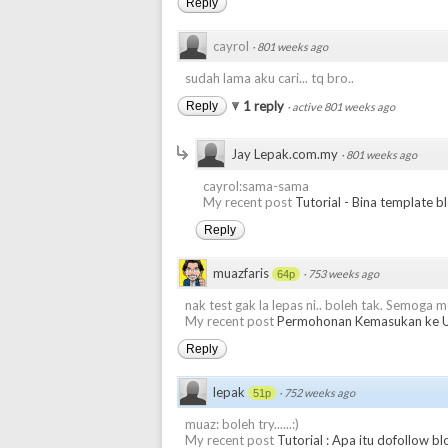
Reply
cayrol
·
801 weeks ago
sudah lama aku cari... tq bro..
1 reply
Reply
·
active 801 weeks ago
Jay Lepak.com.my
·
801 weeks ago
cayrol:sama-sama
My recent post
Tutorial - Bina template bl
Reply
muazfaris
·
753 weeks ago
64p
nak test gak la lepas ni.. boleh tak. Semoga m
My recent post
Permohonan Kemasukan ke Un
Reply
lepak
·
752 weeks ago
51p
muaz: boleh try......:)
My recent post
Tutorial : Apa itu dofollow b