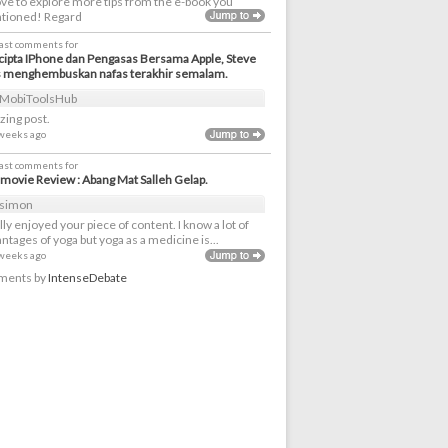
love to explore more tips from the e-book you
tioned! Regard
last comments for
ipta IPhone dan Pengasas Bersama Apple, Steve
s menghembuskan nafas terakhir semalam.
MobiToolsHub
ing post.
 weeks ago
last comments for
movie Review : Abang Mat Salleh Gelap.
simon
ally enjoyed your piece of content. I know a lot of
ntages of yoga but yoga as a medicine is...
 weeks ago
ents by
IntenseDebate