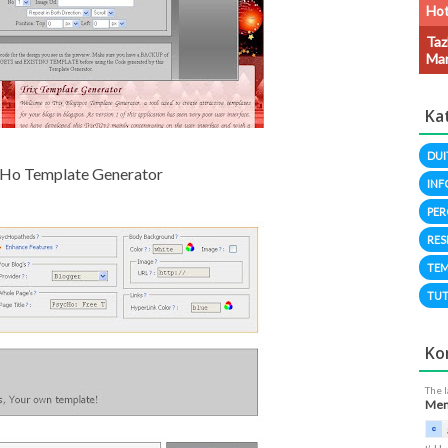
Hot
Taz
Man
Ka
DUI
Ho Template Generator
INF
PER
RES
TEM
TUT
Ko
The 
Meng