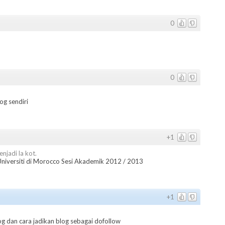
0
0
og sendiri
+1
enjadi la kot.
iversiti di Morocco Sesi Akademik 2012 / 2013
+1
log dan cara jadikan blog sebagai dofollow