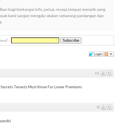
y
dkan bagi berkongsi info, petua, resepi,tempat menarik yang
i lepak kami sangat mengalu-alukan sebarang pandangan dan
a
Email :
Login
+1
3 Secrets Tenants Must Know For Lower Premiums
0
sendiri