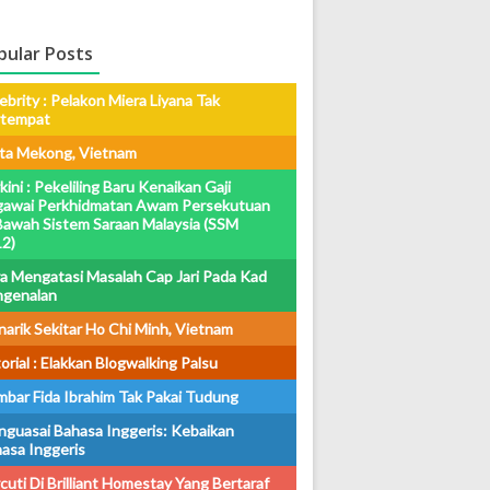
pular Posts
ebrity : Pelakon Miera Liyana Tak
rtempat
ta Mekong, Vietnam
kini : Pekeliling Baru Kenaikan Gaji
awai Perkhidmatan Awam Persekutuan
Bawah Sistem Saraan Malaysia (SSM
2)
a Mengatasi Masalah Cap Jari Pada Kad
ngenalan
arik Sekitar Ho Chi Minh, Vietnam
orial : Elakkan Blogwalking Palsu
bar Fida Ibrahim Tak Pakai Tudung
guasai Bahasa Inggeris: Kebaikan
asa Inggeris
cuti Di Brilliant Homestay Yang Bertaraf