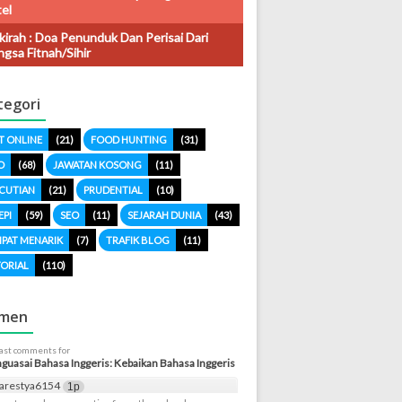
el
kirah : Doa Penunduk Dan Perisai Dari
gsa Fitnah/sihir
tegori
T ONLINE
(21)
FOOD HUNTING
(31)
O
(68)
JAWATAN KOSONG
(11)
CUTIAN
(21)
PRUDENTIAL
(10)
EPI
(59)
SEO
(11)
SEJARAH DUNIA
(43)
PAT MENARIK
(7)
TRAFIK BLOG
(11)
ORIAL
(110)
men
last comments for
uasai Bahasa Inggeris: Kebaikan Bahasa Inggeris
arestya6154
1p