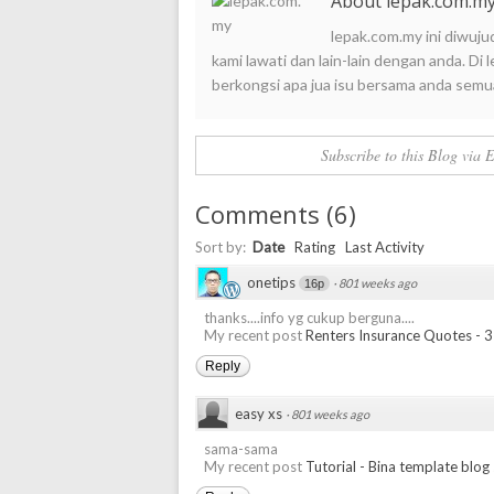
About lepak.com.m
lepak.com.my ini diwuju
kami lawati dan lain-lain dengan anda. D
berkongsi apa jua isu bersama anda semu
Subscribe to this Blog via 
Comments
(
6
)
Sort by:
Date
Rating
Last Activity
onetips
·
801 weeks ago
16p
thanks....info yg cukup berguna....
My recent post
Renters Insurance Quotes - 
Reply
easy xs
·
801 weeks ago
sama-sama
My recent post
Tutorial - Bina template blog 