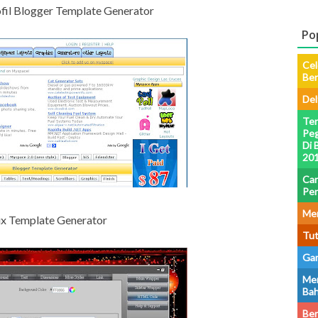
fil Blogger Template Generator
Po
Cel
Be
Del
Ter
Peg
Di 
201
Car
Pe
Men
ix Template Generator
Tut
Gam
Men
Bah
Ber