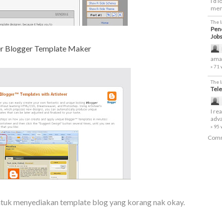
I’d 
men
The 
Penc
Job
er Blogger Template Maker
amaz
» 71
The 
Tele
I re
adva
» 95
Comm
uk menyediakan template blog yang korang nak okay.