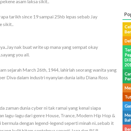
.pekene asam laksa sikit..
Po
apa tarikh since 19 sampai 25hb lepas sebab Jay
 sikit..
Cel
Be
Del
ya..Jay nak buat write up mana yang sempat okay
Ter
sayang you all.
Peg
Di 
201
lam sejarah March 26th, 1944, lahirlah seorang wanita yang
Car
er Diva dalam industri nyanyian dunia iaitu Diana Ross
Pe
Men
Tut
Gam
a zaman dunia cyber ni tak ramai yang kenal siapa
Men
gan lagu-lagu dari genre House, Trance, Modern Hip Hop &
Bah
 bermula dengan legend-legend seperti minah ni..sebab it
Ber
h orang kulit hitam contohnya seperti Jazz dan R&B.