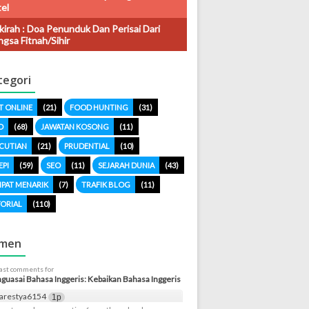
el
kirah : Doa Penunduk Dan Perisai Dari
gsa Fitnah/sihir
tegori
T ONLINE
(21)
FOOD HUNTING
(31)
O
(68)
JAWATAN KOSONG
(11)
CUTIAN
(21)
PRUDENTIAL
(10)
EPI
(59)
SEO
(11)
SEJARAH DUNIA
(43)
PAT MENARIK
(7)
TRAFIK BLOG
(11)
ORIAL
(110)
men
last comments for
uasai Bahasa Inggeris: Kebaikan Bahasa Inggeris
arestya6154
1p