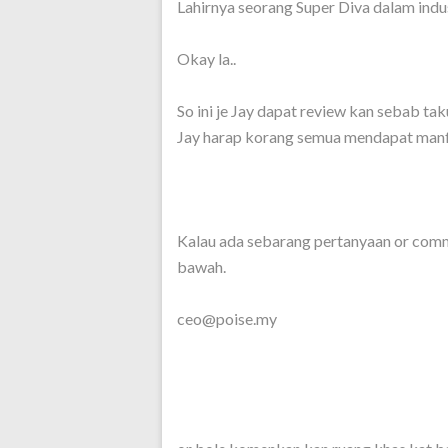
Lahirnya seorang Super Diva dalam indus
Okay la..
So ini je Jay dapat review kan sebab tak
Jay harap korang semua mendapat manfa
Kalau ada sebarang pertanyaan or comme
bawah.
ceo@poise.my