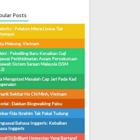
pular Posts
ebrity : Pelakon Miera Liyana Tak
rtempat
ta Mekong, Vietnam
kini : Pekeliling Baru Kenaikan Gaji
awai Perkhidmatan Awam Persekutuan
Bawah Sistem Saraan Malaysia (SSM
2)
a Mengatasi Masalah Cap Jari Pada Kad
ngenalan
arik Sekitar Ho Chi Minh, Vietnam
orial : Elakkan Blogwalking Palsu
bar Fida Ibrahim Tak Pakai Tudung
guasai Bahasa Inggeris: Kebaikan
asa Inggeris
cuti Di Brilliant Homestay Yang Bertaraf