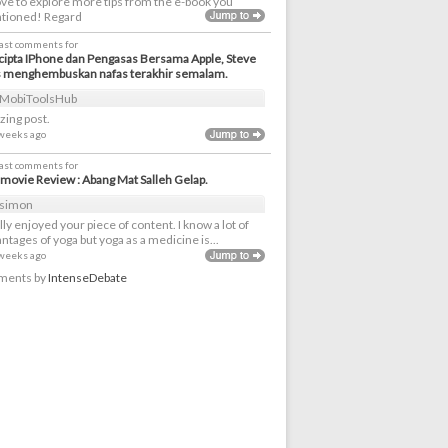
love to explore more tips from the e-book you
tioned! Regard
last comments for
ipta IPhone dan Pengasas Bersama Apple, Steve
s menghembuskan nafas terakhir semalam.
MobiToolsHub
ing post.
 weeks ago
last comments for
movie Review : Abang Mat Salleh Gelap.
simon
ally enjoyed your piece of content. I know a lot of
ntages of yoga but yoga as a medicine is...
 weeks ago
ents by
IntenseDebate