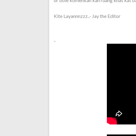
or bole komenkan kan ruang khas kat b
Kite Layannnzzz..- Jay the Editor
..