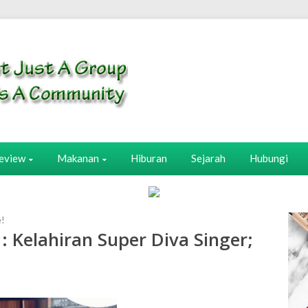
eview
Makanan
Hiburan
Sejarah
Hubungi
e!
: Kelahiran Super Diva Singer;