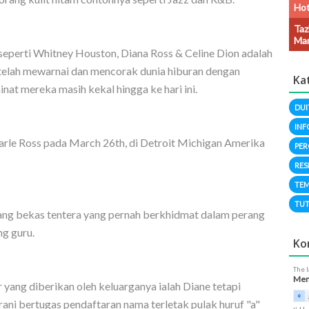
Hot
Taz
Man
eperti Whitney Houston, Diana Ross & Celine Dion adalah
 telah mewarnai dan mencorak dunia hiburan dengan
Ka
inat mereka masih kekal hingga ke hari ini.
DUI
INF
Earle Ross pada March 26th, di Detroit Michigan Amerika
PER
RES
TEM
TUT
rang bekas tentera yang pernah berkhidmat dalam perang
ng guru.
Ko
The 
Meng
yang diberikan oleh keluarganya ialah Diane tetapi
rani bertugas pendaftaran nama terletak pulak huruf "a"