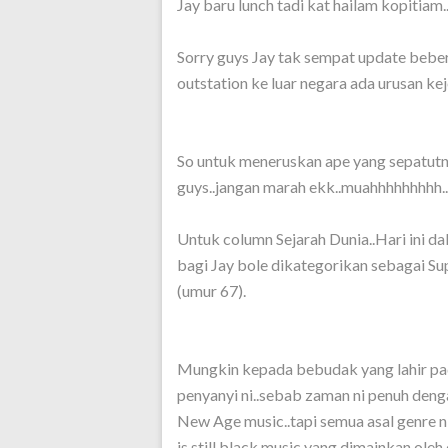
Jay baru lunch tadi kat hailam kopitiam.
Sorry guys Jay tak sempat update beber
outstation ke luar negara ada urusan keje
So untuk meneruskan ape yang sepatutn
guys..jangan marah ekk..muahhhhhhhhh...
Untuk column Sejarah Dunia..Hari ini da
bagi Jay bole dikategorikan sebagai Sup
(umur 67).
Mungkin kepada bebudak yang lahir pad
penyanyi ni..sebab zaman ni penuh den
New Age music..tapi semua asal genre ni
is still black music yang dimainkan ole