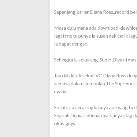
Sepanjang karier Diana Ross..record beli
Masa dulu mana ada download-download n
lagi time tu punye la susah nak carik la
la dapat dengar.
Sehingga la sekarang..Super Diva ni mas
Jay dah letak sekali VC Diana Ross deng
semasa dalam kumpulan The Supremes so 
nyanyi.
So ini la secera ringkasnya ape yang be
Sejarah Dunia..sebenarnya banyak lagi k
okay guys.