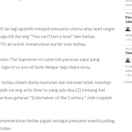
I’d 
men
The 
Penc
Job
0-an lagi apabile menjadi penyanyi utama atau lead singer
amaz
u hit dorang "You can't hurry love" dan beliau
» 71
70-an untuk meneruskan karier solo beliau.
The 
Tele
ulan The Supremes ni cume tak perasan sape yang
I re
 lagu ni so you all bole dengar lagu depa okay.
adva
» 95
 beliau dalam dunia nyanyian dan lakonan telah meletup-
Comm
alah sorang artis time tu yang ada dua (2) bintang kat
rikan gelaran "Entertainer of the Century" oleh majalah
nyenaraikan beliau jugak sebagai penyanyi wanita paling
tates.