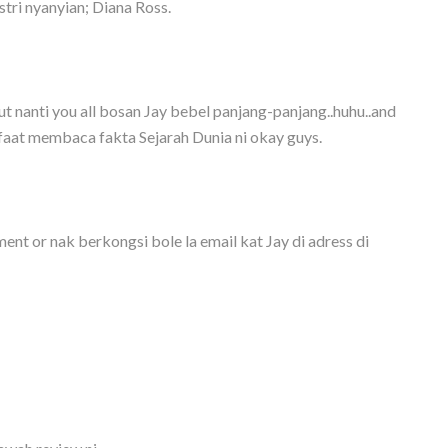
tri nyanyian; Diana Ross.
ut nanti you all bosan Jay bebel panjang-panjang..huhu..and
at membaca fakta Sejarah Dunia ni okay guys.
nt or nak berkongsi bole la email kat Jay di adress di