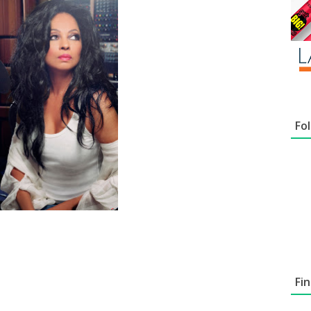
Fo
Fi