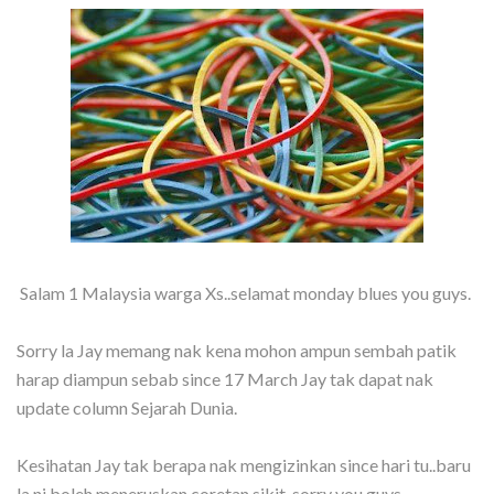
Salam 1 Malaysia warga Xs..selamat monday blues you guys.
Sorry la Jay memang nak kena mohon ampun sembah patik
harap diampun sebab since 17 March Jay tak dapat nak
update column Sejarah Dunia.
Kesihatan Jay tak berapa nak mengizinkan since hari tu..baru
la ni boleh meneruskan coretan sikit..sorry you guys.