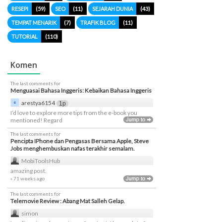
RESEPI
(59)
SEO
(11)
SEJARAH DUNIA
(43)
TEMPAT MENARIK
(7)
TRAFIK BLOG
(11)
TUTORIAL
(110)
Komen
The last comments for
Menguasai Bahasa Inggeris: Kebaikan Bahasa Inggeris
arestya6154
1p
I’d love to explore more tips from the e-book you
mentioned! Regard
The last comments for
Pencipta IPhone dan Pengasas Bersama Apple, Steve
Jobs menghembuskan nafas terakhir semalam.
MobiToolsHub
amazing post.
» 71 weeks ago
The last comments for
Telemovie Review : Abang Mat Salleh Gelap.
simon