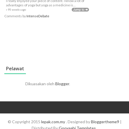
I really enjoyed your piece of content. I know a lot of
advantages of yoga but yoga as a medicine is...
» 95 weeks ago
Comments by
IntenseDebate
Pelawat
Dikuasakan oleh
Blogger
.
© Copyright 2015
lepak.com.my
. Designed by
Bloggertheme9
|
Distributed By
Gooyaabi Templates
.