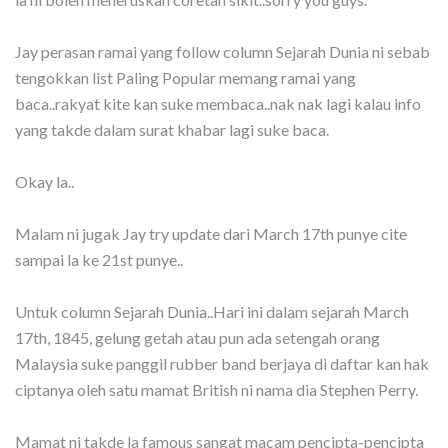
Jay perasan ramai yang follow column Sejarah Dunia ni sebab
tengokkan list Paling Popular memang ramai yang
baca..rakyat kite kan suke membaca..nak nak lagi kalau info
yang takde dalam surat khabar lagi suke baca.
Okay la..
Malam ni jugak Jay try update dari March 17th punye cite
sampai la ke 21st punye..
Untuk column Sejarah Dunia..Hari ini dalam sejarah March
17th, 1845, gelung getah atau pun ada setengah orang
Malaysia suke panggil rubber band berjaya di daftar kan hak
ciptanya oleh satu mamat British ni nama dia Stephen Perry.
Mamat ni takde la famous sangat macam pencipta-pencipta