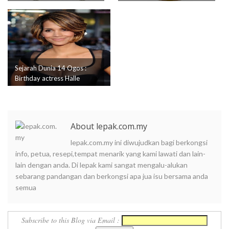
Yang Dipertuan Agong ke-
Smiley Emoticons Pertama
11 (Sultan Selan...
Yang Pernah Di ...
Sejarah Dunia 14 Ogos :
Birthday actress Halle
Berry 1966.
About lepak.com.my
lepak.com.my ini diwujudkan bagi berkongsi
info, petua, resepi,tempat menarik yang kami lawati dan lain-
lain dengan anda. Di lepak kami sangat mengalu-alukan
sebarang pandangan dan berkongsi apa jua isu bersama anda
semua
Subscribe to this Blog via Email :