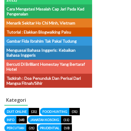
Cara Mengatasi Masalah Cap Jari Pada Kad
Pengenalan
Menarik Sekitar Ho Chi Minh, Vietnam
Tutorial : Elakkan Blogwalking Palsu
Gambar Fida Ibrahim Tak Pakai Tudung
Menguasai Bahasa Inggeris: Kebaikan
Bahasa Inggeris
Bercuti Di Brilliant Homestay Yang Bertaraf
Hotel
Tazkirah : Doa Penunduk Dan Perisai Dari
Mangsa Fitnah/sihir
Kategori
DUIT ONLINE
(21)
FOOD HUNTING
(31)
INFO
(68)
JAWATAN KOSONG
(11)
PERCUTIAN
(21)
PRUDENTIAL
(10)