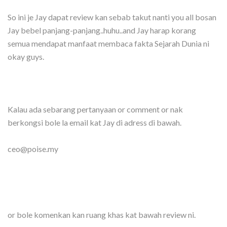
So ini je Jay dapat review kan sebab takut nanti you all bosan
Jay bebel panjang-panjang..huhu..and Jay harap korang
semua mendapat manfaat membaca fakta Sejarah Dunia ni
okay guys.
Kalau ada sebarang pertanyaan or comment or nak
berkongsi bole la email kat Jay di adress di bawah.
ceo@poise.my
or bole komenkan kan ruang khas kat bawah review ni.